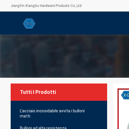
JiangYin XiangGu Hardware Products Co.,Ltd
Tutti I Prodotti
L'acciaio inossidabile avvita i bulloni
matti
Bulloni ad alta resistenza