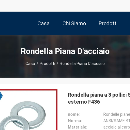
Casa
Chi Siamo
Prodotti
Rondella Piana D'acciaio
Casa
/
Prodotti
/
Rondella Piana D'acciaio
Rondella piana a 3 pollic
esterno F436
nome:
Rondelle pian
Norma:
ANSI/SAME B1
Materiale:
acciaio al car