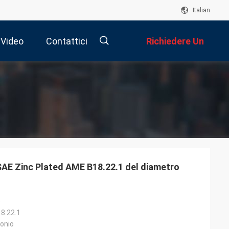
Italian
Video
Contattici
Richiedere Un
Preventivo
描
述
i SAE Zinc Plated AME B18.22.1 del diametro
e
8.22.1
bonio