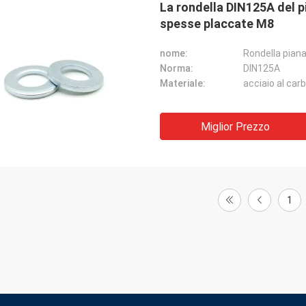
La rondella DIN125A del p
spesse placcate M8
nome:
Rondella pian
Norma:
DIN125A
Materiale:
acciaio al car
Miglior Prezzo
1