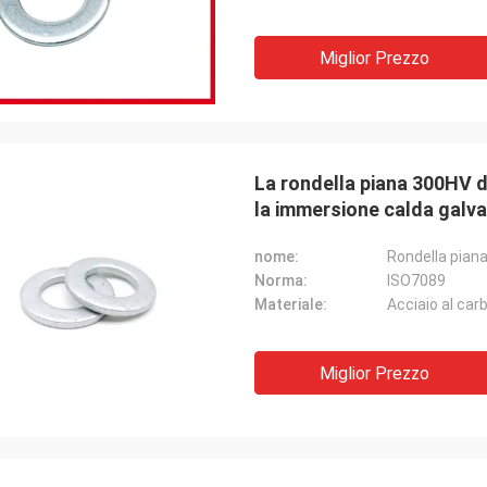
Miglior Prezzo
La rondella piana 300HV di
la immersione calda galv
nome:
Rondella pian
Norma:
ISO7089
Materiale:
Acciaio al car
Miglior Prezzo