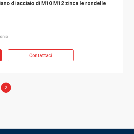
iano di acciaio di M10 M12 zinca le rondelle
a
bonio
Contattaci
2