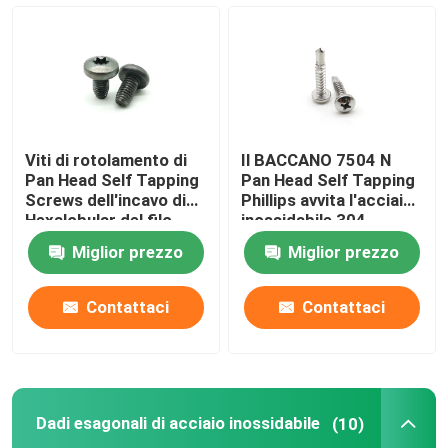
Zinchi i bulloni ed i dadi placcati
Viti autofilettanti
Viti di rotolamento di
Il BACCANO 7504 N
Dadi esagonali di acciaio inossidabile
Pan Head Self Tapping
Pan Head Self Tapping
Screws dell'incavo di
Phillips avvita l'acciaio
Hexalobular del filo
inossidabile 304
Torx del triangolo
Fermi dell'energia eolica
Miglior prezzo
Miglior prezzo
Fermi del pannello solare
Contattaci
Contattaci
Fermo automobilistico
Dadi esagonali di acciaio inossidabile
(10)
Controdadi di nylon dell'inserzione