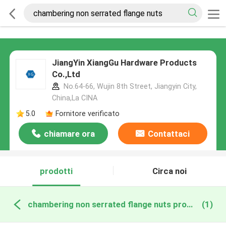
JiangYin XiangGu Hardware Products
Co.,Ltd
No.64-66, Wujin 8th Street, Jiangyin City,
China,La CINA
5.0
Fornitore verificato
chiamare ora
Contattaci
prodotti
Circa noi
chambering non serrated flange nuts produzione online
(1)