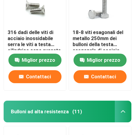
316 dadi delle viti di
18-8 viti esagonali del
acciaio inossidabile
metallo 250mm dei
serra le viti a testa
bulloni della testa
cilindrica cape svasate
esagonale di acciaio
incavo M16 M10 M8
inossidabile
Miglior prezzo
Miglior prezzo
M4 di esagono
DIN7991
Contattaci
Contattaci
Bulloni ad alta resistenza
(11)