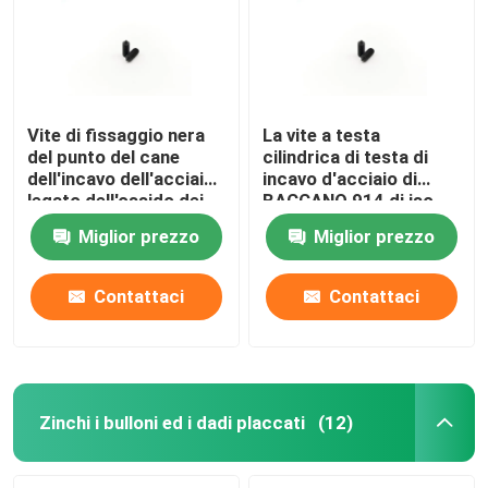
Vite di fissaggio nera
La vite a testa
del punto del cane
cilindrica di testa di
dell'incavo dell'acciaio
incavo d'acciaio di
legato dell'ossido dei
BACCANO 914 di iso
bulloni ad alta
4027 strega l'acciaio
Miglior prezzo
Miglior prezzo
resistenza di BACCANO
legato del punto del
915 di iso 4028
cono dell'azionamento
Contattaci
Contattaci
Casa
Prodotti
Zinchi i bulloni ed i dadi placcati
(12)
Video