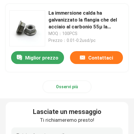
La immersione calda ha
galvanizzato la flangia che del
acciaio al carbonio 55μ la
sfortuna matta di Chambering
MOQ：100PCS
non ha dentellato i dadi della
Prezzo：0.01-0.2usd/pc
flangia
Miglior prezzo
Contattaci
Osservi più
Lasciate un messaggio
Ti richiameremo presto!