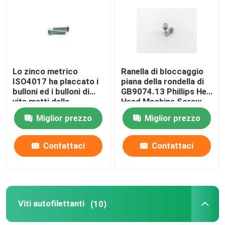
Circa noi
Giro della fabbrica
Lo zinco metrico
Ranella di bloccaggio
ISO4017 ha placcato i
piana della rondella di
bulloni ed i bulloni di
GB9074.13 Phillips Hex
Controllo di qualità
vite matti della
Head Machine Screw
sfortuna del cappuccio
Miglior prezzo
Miglior prezzo
della sfortuna della
Contattici
classe 8,8 BZP
luminosi
Contattaci
Contattaci
Richieda una citazione
L'acciaio inossidabile avvita i bulloni matti
Viti autofilettanti
(10)
Bulloni ad alta resistenza