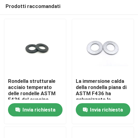
Prodotti raccomandati
Rondella strutturale
La immersione calda
acciaio temperato
della rondella piana di
delle rondelle ASTM
ASTM F436 ha
Casa
F436 del cuscino
galvanizzato le
ammortizzatore
rondelle di acciaio per
Invia richiesta
Invia richiesta
dell'ossido del nero di
costruzioni edili
Prodotti
tipo 1 di POLLICE di
1/2
Video