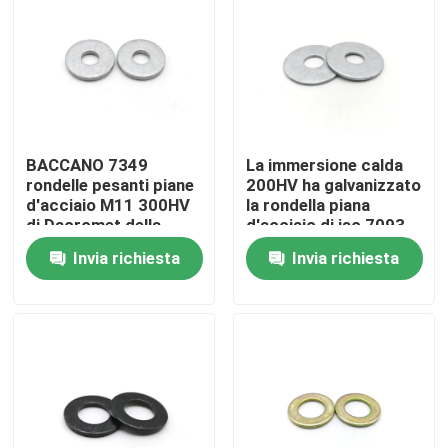
Circa noi
Giro della fabbrica
BACCANO 7349
La immersione calda
Controllo di qualità
rondelle pesanti piane
200HV ha galvanizzato
d'acciaio M11 300HV
la rondella piana
di Dacromet della
d'acciaio di iso 7093
rondella metriche
HDG di BACCANO
Contattici
Invia richiesta
Invia richiesta
9021 della rondella
Richieda una citazione
L'acciaio inossidabile avvita i bulloni matti
Bulloni ad alta resistenza