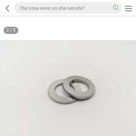
2
/
5