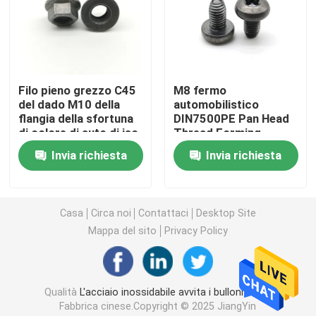
Zinchi i bulloni ed i dadi placcati
Viti autofilettanti
Filo pieno grezzo C45
M8 fermo
del dado M10 della
automobilistico
flangia della sfortuna
DIN7500PE Pan Head
Dadi esagonali di acciaio inossidabile
di colore di auto di iso
Thread Forming
4161
Screw Torx
Invia richiesta
Invia richiesta
triangolare
Fermi dell'energia eolica
Casa
Circa noi
Contattaci
Desktop Site
Fermi del pannello solare
Mappa del sito
Privacy Policy
Fermo automobilistico
Qualità
L'acciaio inossidabile avvita i bulloni matti
Controdadi di nylon dell'inserzione
Fabbrica cinese.Copyright © 2025 JiangYin