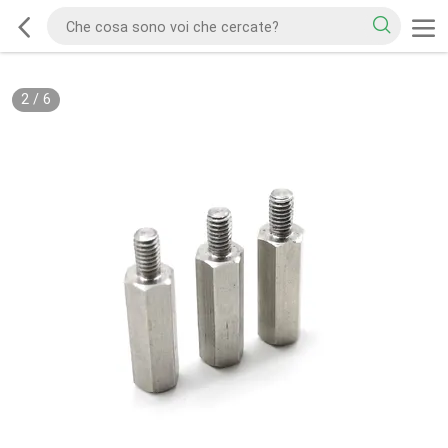
2
/
6