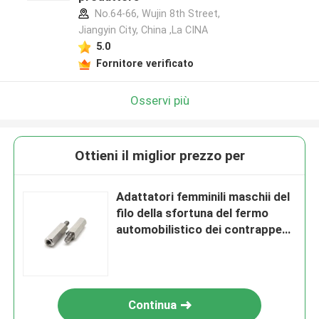
No.64-66, Wujin 8th Street,
Jiangyin City, China ,La CINA
5.0
Fornitore verificato
Osservi più
Ottieni il miglior prezzo per
Adattatori femminili maschii del
filo della sfortuna del fermo
automobilistico dei contrappesi
M4 della sfortuna 304L di
acciaio inossidabile
Continua