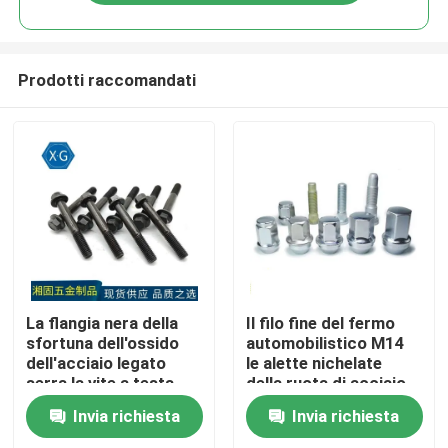
Prodotti raccomandati
Casa
La flangia nera della
Il filo fine del fermo
sfortuna dell'ossido
automobilistico M14
dell'acciaio legato
le alette nichelate
Prodotti
serra la vite a testa
della ruota di acciaio
cilindrica della flangia
legato
Invia richiesta
Invia richiesta
GB5787
Video