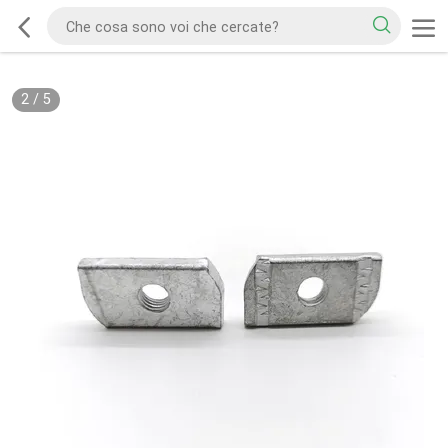
2
/
5