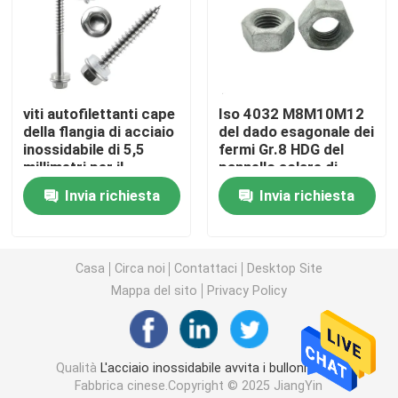
Zinchi i bulloni ed i dadi placcati
Viti autofilettanti
viti autofilettanti cape
Iso 4032 M8M10M12
della flangia di acciaio
del dado esagonale dei
inossidabile di 5,5
fermi Gr.8 HDG del
Dadi esagonali di acciaio inossidabile
millimetri per il
pannello solare di
pannello solare
acciaio al carbonio
Invia richiesta
Invia richiesta
Fermi dell'energia eolica
Casa
Circa noi
Contattaci
Desktop Site
Fermi del pannello solare
Mappa del sito
Privacy Policy
Fermo automobilistico
Qualità
L'acciaio inossidabile avvita i bulloni matti
Controdadi di nylon dell'inserzione
Fabbrica cinese.Copyright © 2025 JiangYin