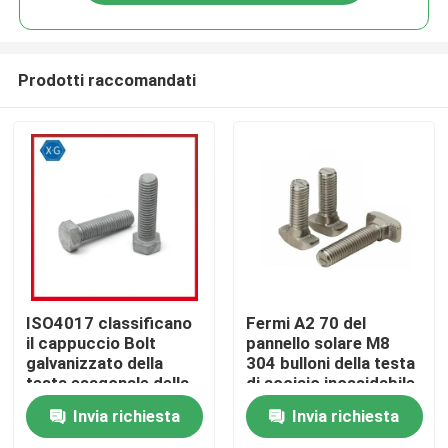
Prodotti raccomandati
Casa
ISO4017 classificano
Fermi A2 70 del
il cappuccio Bolt
pannello solare M8
galvanizzato della
304 bulloni della testa
Prodotti
testa esagonale della
di acciaio inossidabile
immersione calda di
T
Invia richiesta
Invia richiesta
8,8 viti esagonali degli
Video
ss