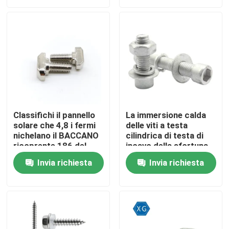
Circa noi
Giro della fabbrica
Controllo di qualità
Classifichi il pannello
La immersione calda
solare che 4,8 i fermi
delle viti a testa
Contattici
nichelano il BACCANO
cilindrica di testa di
ricoprente 186 del
incavo della sfortuna
bullone a testa
di iso 4762 il M3 M6
Richieda una citazione
Invia richiesta
Invia richiesta
rettangolare della
M5 ha galvanizzato
testa di martello
L'acciaio inossidabile avvita i bulloni matti
Bulloni ad alta resistenza